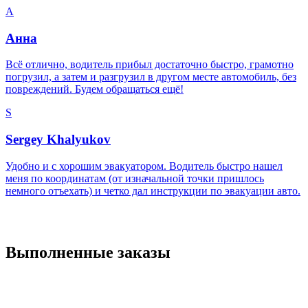
А
Анна
Всё отлично, водитель прибыл достаточно быстро, грамотно
погрузил, а затем и разгрузил в другом месте автомобиль, без
повреждений. Будем обращаться ещё!
S
Sergey Khalyukov
Удобно и с хорошим эвакуатором. Водитель быстро нашел
меня по координатам (от изначальной точки пришлось
немного отъехать) и четко дал инструкции по эвакуации авто.
Выполненные заказы