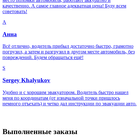
место поломки автомобиля, работают аккуратно и
качественно. А самое главное адекватная цена! Буду всем
советовать!
А
Анна
Всё отлично, водитель прибыл достаточно быстро, грамотно
погрузил, а затем и разгрузил в другом месте автомобиль, без
повреждений. Будем обращаться ещё!
S
Sergey Khalyukov
Удобно и с хорошим эвакуатором. Водитель быстро нашел
меня по координатам (от изначальной точки пришлось
немного отъехать) и четко дал инструкции по эвакуации авто.
Выполненные заказы